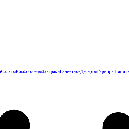
и
Салаты
Комбо-обеды
Завтраки
Банкетное
Десерты
Гарниры
Напит