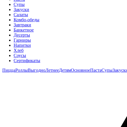
Супы
Закуски
Салаты
Комбо-обеды
Завтраки
Банкетное
Десерты
Гарниры
Напитки
Хлеб
Соусы
Сертификаты
Пицца
Роллы
Выгодно
Летнее
Детям
Основное
Паста
Супы
Закуск