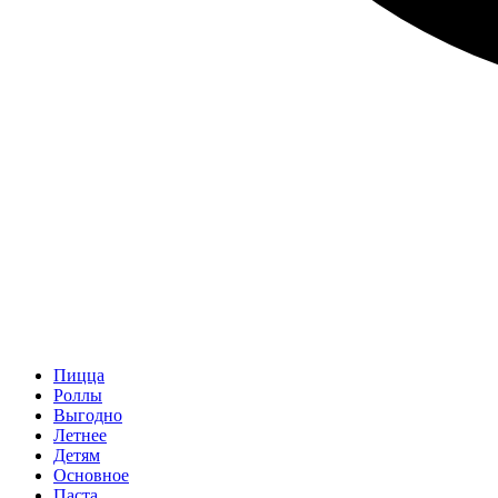
Пицца
Роллы
Выгодно
Летнее
Детям
Основное
Паста