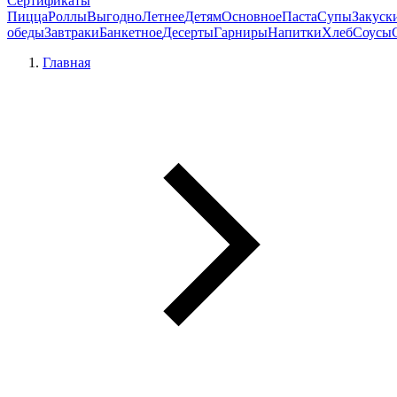
Сертификаты
Пицца
Роллы
Выгодно
Летнее
Детям
Основное
Паста
Супы
Закуск
обеды
Завтраки
Банкетное
Десерты
Гарниры
Напитки
Хлеб
Соусы
Главная