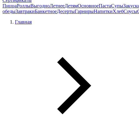
Сертификаты
Пицца
Роллы
Выгодно
Летнее
Детям
Основное
Паста
Супы
Закуск
обеды
Завтраки
Банкетное
Десерты
Гарниры
Напитки
Хлеб
Соусы
Главная