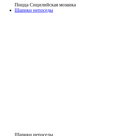
Пицца Сицилийская мозаика
Шарики непоседы
Шарики непоседы