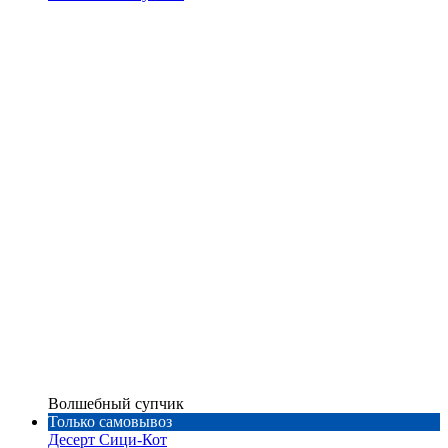
Волшебный супчик
Только самовывоз
Десерт Сици-Кот