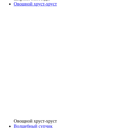
Овощной хруст-хруст
Овощной хруст-хруст
Волшебный супчик