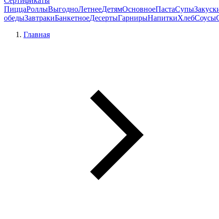
Сертификаты
Пицца
Роллы
Выгодно
Летнее
Детям
Основное
Паста
Супы
Закуск
обеды
Завтраки
Банкетное
Десерты
Гарниры
Напитки
Хлеб
Соусы
Главная