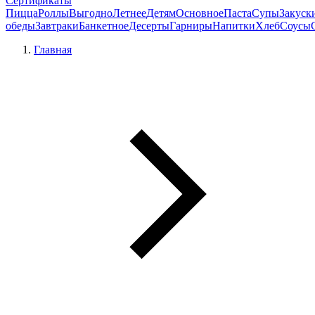
Сертификаты
Пицца
Роллы
Выгодно
Летнее
Детям
Основное
Паста
Супы
Закуск
обеды
Завтраки
Банкетное
Десерты
Гарниры
Напитки
Хлеб
Соусы
Главная