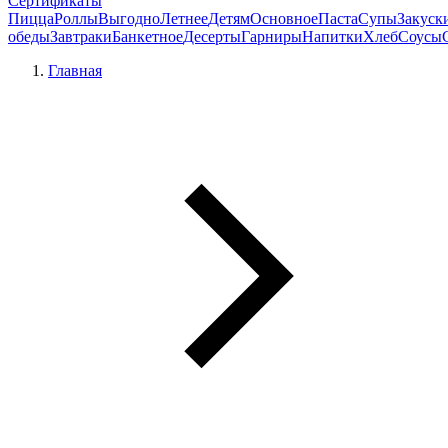
Сертификаты
Пицца
Роллы
Выгодно
Летнее
Детям
Основное
Паста
Супы
Закуск
обеды
Завтраки
Банкетное
Десерты
Гарниры
Напитки
Хлеб
Соусы
Главная