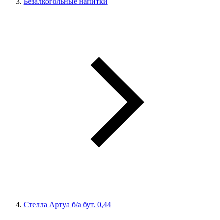
Безалкогольные напитки
Стелла Артуа б/а бут. 0,44