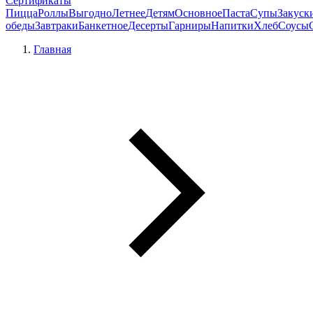
Сертификаты
Пицца
Роллы
Выгодно
Летнее
Детям
Основное
Паста
Супы
Закуск
обеды
Завтраки
Банкетное
Десерты
Гарниры
Напитки
Хлеб
Соусы
Главная