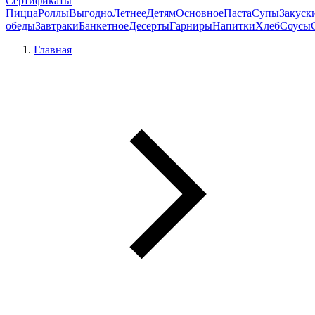
Сертификаты
Пицца
Роллы
Выгодно
Летнее
Детям
Основное
Паста
Супы
Закуск
обеды
Завтраки
Банкетное
Десерты
Гарниры
Напитки
Хлеб
Соусы
Главная