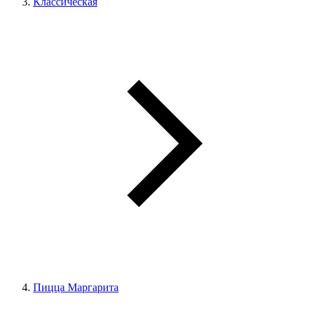
Классическая
Пицца Маргарита