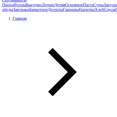
Сертификаты
Пицца
Роллы
Выгодно
Летнее
Детям
Основное
Паста
Супы
Закуск
обеды
Завтраки
Банкетное
Десерты
Гарниры
Напитки
Хлеб
Соусы
Главная