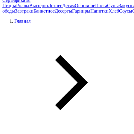
Сертификаты
Пицца
Роллы
Выгодно
Летнее
Детям
Основное
Паста
Супы
Закуск
обеды
Завтраки
Банкетное
Десерты
Гарниры
Напитки
Хлеб
Соусы
Главная