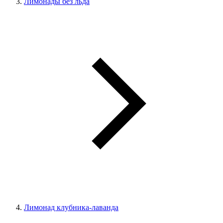
Лимонады без льда
Лимонад клубника-лаванда