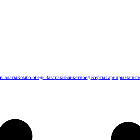
и
Салаты
Комбо-обеды
Завтраки
Банкетное
Десерты
Гарниры
Напит