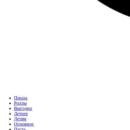
Пицца
Роллы
Выгодно
Летнее
Детям
Основное
Паста