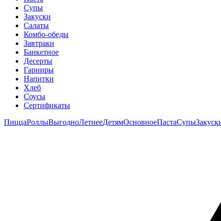
Супы
Закуски
Салаты
Комбо-обеды
Завтраки
Банкетное
Десерты
Гарниры
Напитки
Хлеб
Соусы
Сертификаты
Пицца
Роллы
Выгодно
Летнее
Детям
Основное
Паста
Супы
Закуск