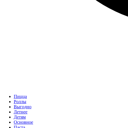
Пицца
Роллы
Выгодно
Летнее
Детям
Основное
Паста