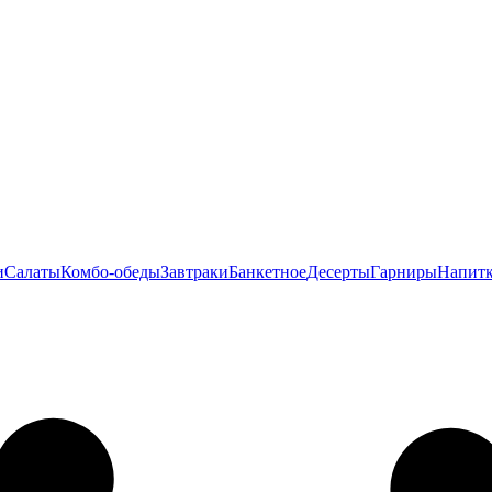
и
Салаты
Комбо-обеды
Завтраки
Банкетное
Десерты
Гарниры
Напит