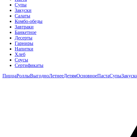
Супы
Закуски
Салаты
Комбо-обеды
Завтраки
Банкетное
Десерты
Гарниры
Напитки
Хлеб
Соусы
Сертификаты
Пицца
Роллы
Выгодно
Летнее
Детям
Основное
Паста
Супы
Закуск