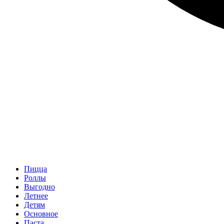
Пицца
Роллы
Выгодно
Летнее
Детям
Основное
Паста