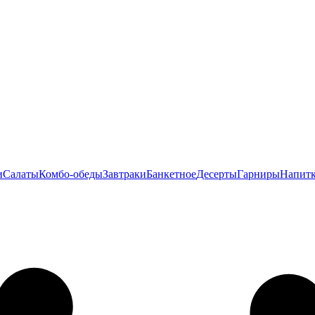
и
Салаты
Комбо-обеды
Завтраки
Банкетное
Десерты
Гарниры
Напит