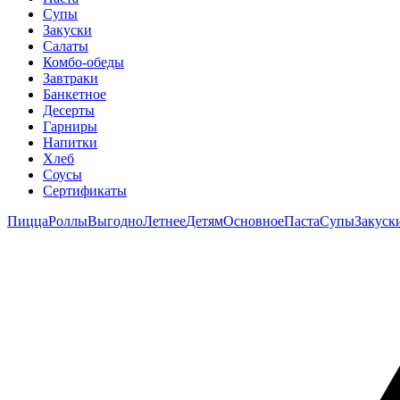
Супы
Закуски
Салаты
Комбо-обеды
Завтраки
Банкетное
Десерты
Гарниры
Напитки
Хлеб
Соусы
Сертификаты
Пицца
Роллы
Выгодно
Летнее
Детям
Основное
Паста
Супы
Закуск