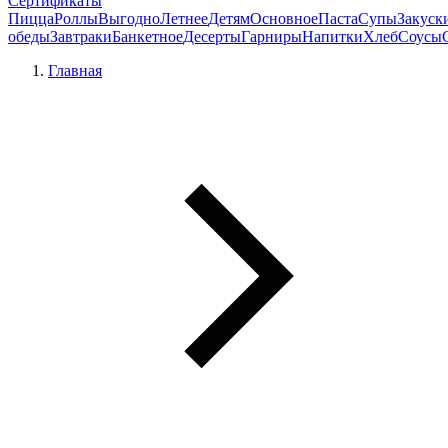
Сертификаты
Пицца
Роллы
Выгодно
Летнее
Детям
Основное
Паста
Супы
Закуск
обеды
Завтраки
Банкетное
Десерты
Гарниры
Напитки
Хлеб
Соусы
Главная